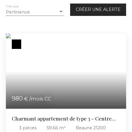
Appartement
Trier par
CRÉER UNE ALERTE
Pertinence
Localisation
Loyer max (€/mois)
Surface min (m²)
RECHERCHER
980
€ /mois CC
Charmant appartement de type 3 - Centre
ville de Beaune
3
pièces
59.66
m²
Beaune 21200