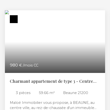
980
€ /mois CC
Charmant appartement de type 3 - Centre
ville de Beaune
3
pièces
59.66
m²
Beaune 21200
Maloé Immobilier vous propose, à BEAUNE, au
centre ville, au rez-de-chaussée d'un immeuble