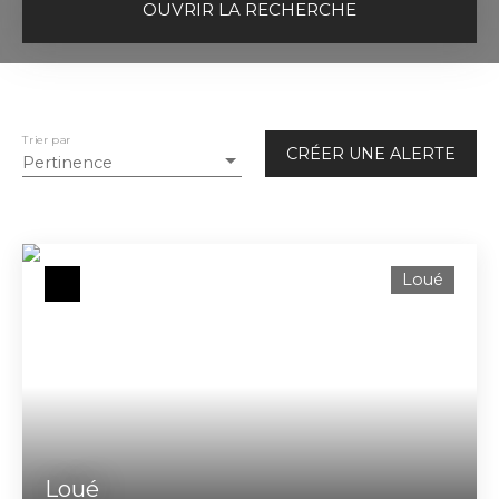
OUVRIR LA RECHERCHE
Vente
Location
Type de bien
Appartement
Trier par
CRÉER UNE ALERTE
Pertinence
Localisation
Chalon-sur-Saône (71100)
Loyer max (€/mois)
Loué
Surface min (m²)
RECHERCHER
Loué