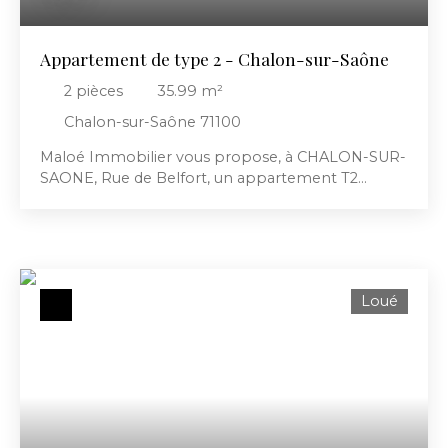
Appartement de type 2 - Chalon-sur-Saône
2
pièces
35.99
m²
Chalon-sur-Saône 71100
Maloé Immobilier vous propose, à CHALON-SUR-
SAONE, Rue de Belfort, un appartement T2
meublé composé d'une pièce à vivre avec coin
cuisine (plaque de cuisson, micro-ondes,
réfrigérateur de type top et congélateur), d'une
chambre et d'une salle d'eau avec WC. Disponible.
Loyer mensuel: 430€ dont 50€ provision sur
Loué
charges avec régularisation annuelle (la provision
comprend l'entretien des communs et l'eau).
Honoraires à la charge du locataire: 323. 91€ dont
107. 97€ d’état des lieux. Dépôt de garantie: 760€.
Pour plus de renseignements, vous pouvez
contacter Chloé GOULT et Mathieu VIALA. DPE
réalisé après le 1er juillet 2021. Montant estimé des