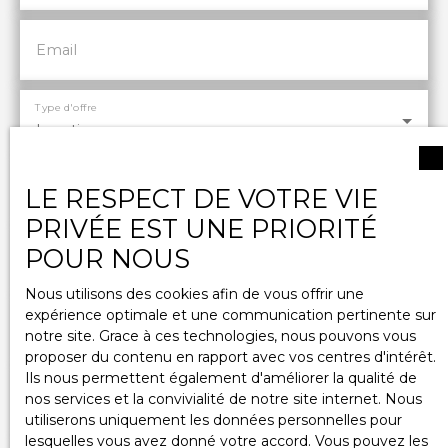
Email
Type d'offre
Location
Type de bien
LE RESPECT DE VOTRE VIE
Appartement
PRIVÉE EST UNE PRIORITÉ
Localisation
POUR NOUS
Chalon-sur-Saône (71100)
Nous utilisons des cookies afin de vous offrir une
expérience optimale et une communication pertinente sur
Loyer max (€/mois)
notre site. Grace à ces technologies, nous pouvons vous
proposer du contenu en rapport avec vos centres d'intérêt.
Ils nous permettent également d'améliorer la qualité de
nos services et la convivialité de notre site internet. Nous
Surface min (m²)
utiliserons uniquement les données personnelles pour
lesquelles vous avez donné votre accord. Vous pouvez les