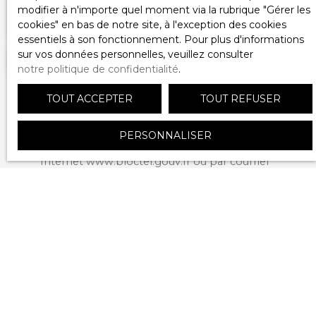
modifier à n'importe quel moment via la rubrique ″Gérer les
Pièces min
cookies″ en bas de notre site, à l'exception des cookies
essentiels à son fonctionnement. Pour plus d'informations
sur vos données personnelles, veuillez consulter
J'accepte le traitement de mes données
notre politique de confidentialité
.
personnelles conformément au RGPD. Si vous ne
souhaitez pas faire l'objet de prospection
TOUT ACCEPTER
TOUT REFUSER
commerciale par voie téléphonique, vous pouvez
vous inscrire gratuitement sur la liste d'opposition
au démarchage téléphonique, prévu par l'article
PERSONNALISER
L223-1 du code de la consommation, sur le site
Internet www.bloctel.gouv.fr ou par courrier
adressé à :
Société Worldline, Service Bloctel, CS 61311, 41013
BLOIS CEDEX.
Pour en savoir plus sur le traitement de vos
données personnelles, veuillez consulter notre
politique de confidentialité
.