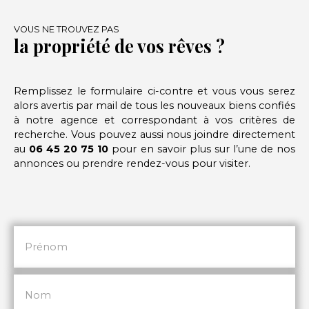
Loyer mensuel: 690€ dont 40€ provision sur
charges avec régularisation annuelle. Honoraires à
VOUS NE TROUVEZ PAS
la propriété de vos rêves ?
la charge du locataire: 701. 46€ dont 233. 82€
d’état des lieux. Dépôt de garantie: 1300€. Pour
plus de renseignements, vous pouvez contacter
Chloé GOULT et Mathieu VIALA. DPE réalisé après
Remplissez le formulaire ci-contre et vous vous serez
le 1er juillet 2021. Montant estimé des dépenses
alors avertis par mail de tous les nouveaux biens confiés
annuelles d'énergie pour un usage standard :
à notre agence et correspondant à vos critères de
entre 1260€ et 1760€. Date de référence des prix
recherche. Vous pouvez aussi nous joindre directement
de l’énergie pour établir cette estimation : 01. 01.
au
06 45 20 75 10
pour en savoir plus sur l’une de nos
2021. Consommation énergétique vierge E : 242
annonces ou prendre rendez-vous pour visiter.
kWh/m²/an. Emission de gaz à effet de serre
vierge E : 53 kgCO2/m²/an. Consommation
énergie primaire : 18908 kWh/an. Consommation
énergie finale vierge : 18477 kWh/an. Les
informations sur les risques auxquels ce bien est
exposé sont disponibles sur le site Géorisques :
Prénom
https://www. georisques. gouv. fr.
Nom