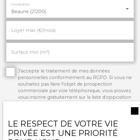
Localisation
Beaune (21200)
Loyer max (€/mois)
Surface min (m²)
J'accepte le traitement de mes données
personnelles conformément au RGPD. Si vous ne
souhaitez pas faire l'objet de prospection
commerciale par voie téléphonique, vous pouvez
vous inscrire gratuitement sur la liste d'opposition
au démarchage téléphonique, prévu par l'article
L223-1 du code de la consommation, sur le site
Internet www.bloctel.gouv.fr ou par courrier
LE RESPECT DE VOTRE VIE
adressé à :
PRIVÉE EST UNE PRIORITÉ
Société Worldline, Service Bloctel, CS 61311, 41013