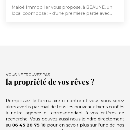
Maloé Immobilier vous propose, à BEAUNE, un
local coomposé : - d'une première partie avec
trois bureaux sur deux niveaux et sanitaires, - d'une
deuxième partie avec entrepôt, plancher
intermédiaire en sous-pente et sanitaires. -
Parking à l'avant. Loyer mensuel: 2000€ HT + 90€
provision sur charges avec régularisation annuelle
(la provision comprend la taxe foncière).
Honoraires à la charge du locataire: 2160€ TTC si
bail professionnel / 4320€ TTC si bail commercial.
Pour plus de renseignements, vous pouvez
contacter Chloé GOULT au 06. 45. 20. 75. 10. DPE
VOUS NE TROUVEZ PAS
la propriété de vos rêves ?
en cours. Les informations sur les risques auxquels
ce bien est exposé sont disponibles sur le site
Géorisques : https://www. georisques. gouv. fr.
Remplissez le formulaire ci-contre et vous vous serez
alors avertis par mail de tous les nouveaux biens confiés
à notre agence et correspondant à vos critères de
recherche. Vous pouvez aussi nous joindre directement
au
06 45 20 75 10
pour en savoir plus sur l’une de nos