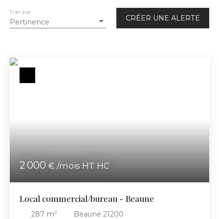
Immobilier Pro
Trier par
CRÉER UNE ALERTE
Pertinence
Localisation
Beaune (21200)
Loyer max (€/mois)
Surface min (m²)
RECHERCHER
2 000
€ /mois HT HC
Local commercial/bureau - Beaune
287
m²
Beaune 21200