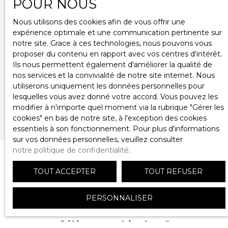
POUR NOUS
BLOIS CEDEX.
Nous utilisons des cookies afin de vous offrir une
Pour en savoir plus sur le traitement de vos
expérience optimale et une communication pertinente sur
données personnelles, veuillez consulter notre
notre site. Grace à ces technologies, nous pouvons vous
politique de confidentialité
.
proposer du contenu en rapport avec vos centres d'intérêt.
Ils nous permettent également d'améliorer la qualité de
nos services et la convivialité de notre site internet. Nous
RECEVOIR DES ANNONCES
utiliserons uniquement les données personnelles pour
lesquelles vous avez donné votre accord. Vous pouvez les
modifier à n'importe quel moment via la rubrique ″Gérer les
cookies″ en bas de notre site, à l'exception des cookies
essentiels à son fonctionnement. Pour plus d'informations
sur vos données personnelles, veuillez consulter
notre politique de confidentialité
.
TOUT ACCEPTER
TOUT REFUSER
PERSONNALISER
VOUS ÊTES
déjà propriétaire ?