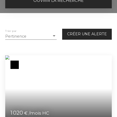
OUVRIR LA RECHERCHE
Vente
Location
Type de bien
Maison
Trier par
CRÉER UNE ALERTE
Pertinence
Localisation
Loyer max (€/mois)
Surface min (m²)
RECHERCHER
1 020
€ /mois HC