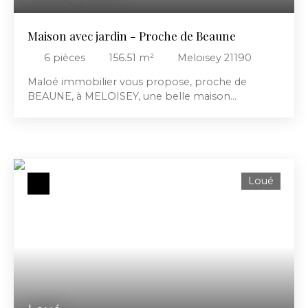
Maison avec jardin - Proche de Beaune
6
pièces
156.51
m²
Meloisey 21190
Maloé immobilier vous propose, proche de
BEAUNE, à MELOISEY, une belle maison
entièrement rénovée et composée d'une entrée
desservant une belle pièce à vivre avec cuisine
ouverte aménagée et équipée (four, plaque de
cuisson, hotte, lave-vaisselle et réfrigérateur avec
partie congélateur), une chambre, une buanderie,
Loué
une salle de bains (douche, baignoire et double
vasque) et un WC. L'étage est composé d'un palier
desservant 4 chambres spacieuses avec dressing.
Jardin d'environ 400m² en face de la maison (non
attenant). Disponible mi août. Loyer mensuel:
1020€. Honoraires à la charge du locataire: 990€
dont 250€ d’état des lieux. Dépôt de garantie:
1020€. Pour plus de renseignements, vous
pouvez contacter Chloé GOULT au 06. 45. 20. 75.