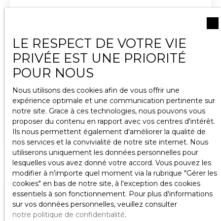
attenant de 1 155m² ainsi qu'un pré non attenant
de 1 741m² peuvent compléter l'ensemble. Taxe
foncière: 354€. Prix de vente: 113 500€ (honoraires
charge vendeur). Pour plus de renseignements,
LE RESPECT DE VOTRE VIE
vous pouvez contacter Mathieu VIALA au 06. 45.
Vendu
PRIVÉE EST UNE PRIORITÉ
49. 73. 91. DPE réalisé après le 1er juillet 2021.
Montant estimé des dépenses annuelles d'énergie
POUR NOUS
pour un usage standard : entre 3120€ et 4300€
Exclusivité à Pommard - Maison de village
TTC. Date de référence des prix de l’énergie pour
Nous utilisons des cookies afin de vous offrir une
établir cette estimation : 2021. Consommation
atypique avec vue sur les vignes
expérience optimale et une communication pertinente sur
3
pièces
44
m²
Beaune 21200
énergétique G : 564 kWh/m²/an. Emission de gaz
notre site. Grace à ces technologies, nous pouvons vous
à effet de serre C : 109 kgCO2/m²/an.
EXCLUSIVITÉ - POMMARD - Maloé Immobilier
proposer du contenu en rapport avec vos centres d'intérêt.
Consommation énergie primaire : 32 733 kWh/an
vous propose une charmante maison de village
Ils nous permettent également d'améliorer la qualité de
Consommation énergie finale : 29 425 kWh/an.
idéalement située au cœur du vignoble, offrant
nos services et la convivialité de notre site internet. Nous
Les informations sur les risques auxquels ce bien
une vue imprenable sur les vignes depuis sa
utiliserons uniquement les données personnelles pour
est exposé sont disponibles sur le site Géorisques :
grande baie vitrée. Cette maison se compose de 3
lesquelles vous avez donné votre accord. Vous pouvez les
https://www. georisques. gouv. fr. CHATEAUNEUF
niveaux: - au rez-de-chaussée: un agréable caveau
modifier à n'importe quel moment via la rubrique ″Gérer les
-
vouté au charme typiquement bourguignon,
cookies″ en bas de notre site, à l'exception des cookies
Vendu
agrémenté d'un sauna, - au premier étage: une
essentiels à son fonctionnement. Pour plus d'informations
belle pièce à vivre avec cuisine aménagée et
sur vos données personnelles, veuillez consulter
équipée, - au deuxième étage: une chambre avec
notre politique de confidentialité
.