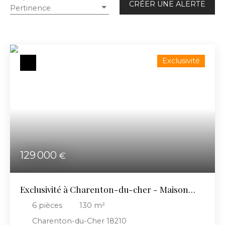
CRÉER UNE ALERTE
Pertinence
Localisation
Budget max (€)
Exclusivité
Surface min (m²)
RECHERCHER
129 000
€
Exclusivité à Charenton-du-cher - Maison
ancienne
6
pièces
130
m²
Charenton-du-Cher 18210