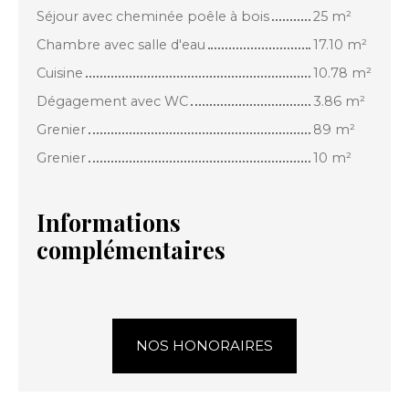
Séjour avec cheminée poêle à bois
25 m²
Chambre avec salle d'eau
17.10 m²
Cuisine
10.78 m²
Dégagement avec WC
3.86 m²
Grenier
89 m²
Grenier
10 m²
Informations
complémentaires
NOS HONORAIRES