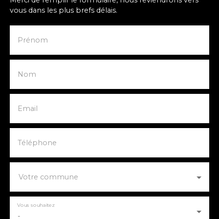
Merci de remplir le formulaire, nous reviendrons vers
vous dans les plus brefs délais.
Prénom
Nom
Email
Téléphone
Votre commune
Vous souhaitez
-